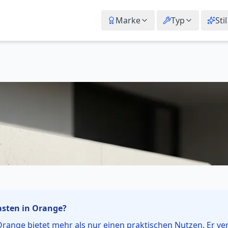
Marke
Typ
Stil
asten in Orange
?
 Orange bietet mehr als nur einen praktischen Nutzen. Er v