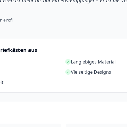
kasten ist mehr als nur ein Postempfänger – er ist die Vi
n-Profi
Briefkästen aus
Langlebiges Material
Vielseitige Designs
it