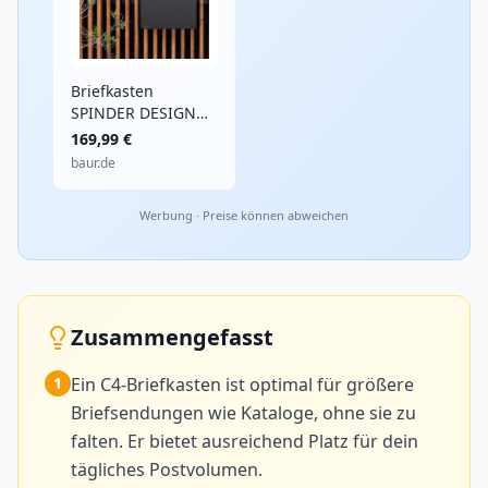
Briefkasten
SPINDER DESIGN
"INBOX", schwarz,
169,99 €
B:39mm H:40mm
baur.de
T:11mm, Stahl,
Briefkästen,
Werbung · Preise können abweichen
Briefkasten, Design
Briefkasten aus
Stahl
Zusammengefasst
1
Ein C4-Briefkasten ist optimal für größere
Briefsendungen wie Kataloge, ohne sie zu
falten. Er bietet ausreichend Platz für dein
tägliches Postvolumen.